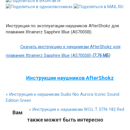
Инструкция по эксплуатации наушников AfterShokz для
плавания Xtrainerz Sapphire Blue (AS700SB).
Скачать инструкцию к наушникам AfterShokz для
плавания Xtrainerz Sapphire Blue (AS700SB)
(7,76 МБ)
Инструкции наушников AfterShokz
«
Инструкция к наушникам Sudio Nio Aurora Iconic Sound
Edition Green
»
Инструкция к наушникам W.O.L.T. STN-182 Red
Вам
также может быть интересно