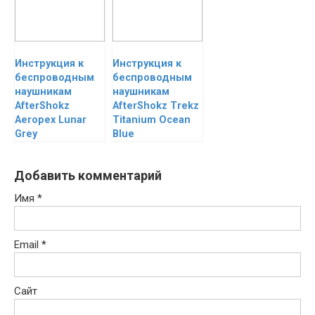
Инструкция к
Инструкция к
беспроводным
беспроводным
наушникам
наушникам
AfterShokz
AfterShokz Trekz
Aeropex Lunar
Titanium Ocean
Grey
Blue
Добавить комментарий
Имя
*
Email
*
Сайт