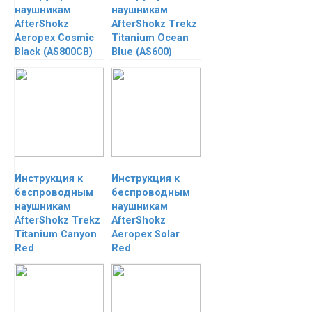
наушникам
наушникам
AfterShokz
AfterShokz Trekz
Aeropex Cosmic
Titanium Ocean
Black (AS800CB)
Blue (AS600)
Инструкция к
Инструкция к
беспроводным
беспроводным
наушникам
наушникам
AfterShokz Trekz
AfterShokz
Titanium Canyon
Aeropex Solar
Red
Red