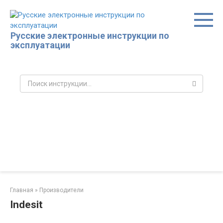
Перейти
к
контенту
Русские электронные инструкции по
эксплуатации
Поиск:
Главная
»
Производители
Indesit