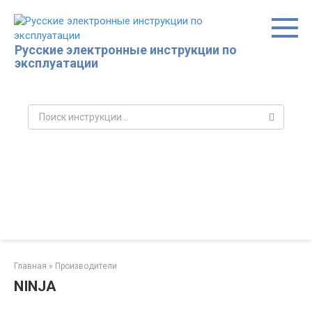
Перейти
к
контенту
Русские электронные инструкции по
эксплуатации
Поиск:
Главная
»
Производители
NINJA