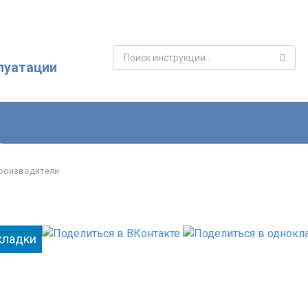
Поиск:
луатации
роизводители
кладки