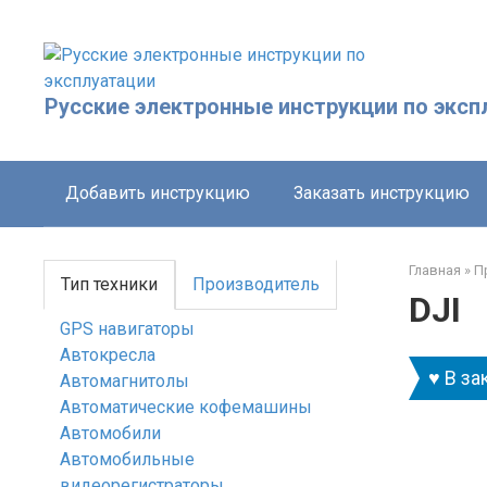
Перейти
к
контенту
Русские электронные инструкции по эксп
Добавить инструкцию
Заказать инструкцию
Главная
»
П
Тип техники
Производитель
DJI
GPS навигаторы
Автокресла
♥ В за
Автомагнитолы
Автоматические кофемашины
Автомобили
Автомобильные
видеорегистраторы