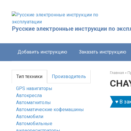
Перейти
к
контенту
Русские электронные инструкции по эксп
Добавить инструкцию
Заказать инструкцию
Главная
»
П
Тип техники
Производитель
CHA
GPS навигаторы
Автокресла
♥ В за
Автомагнитолы
Автоматические кофемашины
Автомобили
Автомобильные
видеорегистраторы