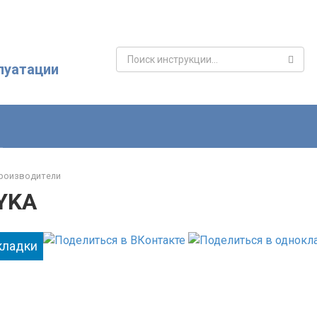
Поиск:
луатации
роизводители
YKA
кладки