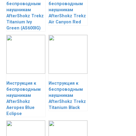
беспроводным
беспроводным
наушникам
наушникам
AfterShokz Trekz
AfterShokz Trekz
Titanium Ivy
Air Canyon Red
Green (AS600IG)
Инструкция к
Инструкция к
беспроводным
беспроводным
наушникам
наушникам
AfterShokz
AfterShokz Trekz
Aeropex Blue
Titanium Black
Eclipse