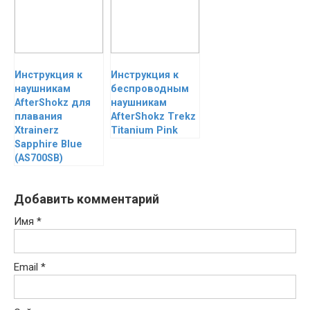
Инструкция к
Инструкция к
наушникам
беспроводным
AfterShokz для
наушникам
плавания
AfterShokz Trekz
Xtrainerz
Titanium Pink
Sapphire Blue
(AS700SB)
Добавить комментарий
Имя
*
Email
*