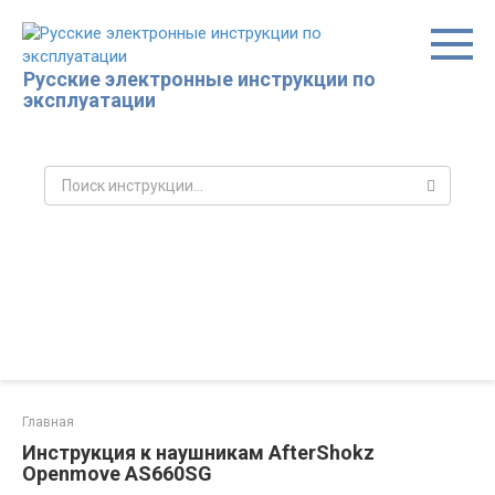
Перейти
к
контенту
Русские электронные инструкции по
эксплуатации
Поиск:
Главная
Инструкция к наушникам AfterShokz
Openmove AS660SG