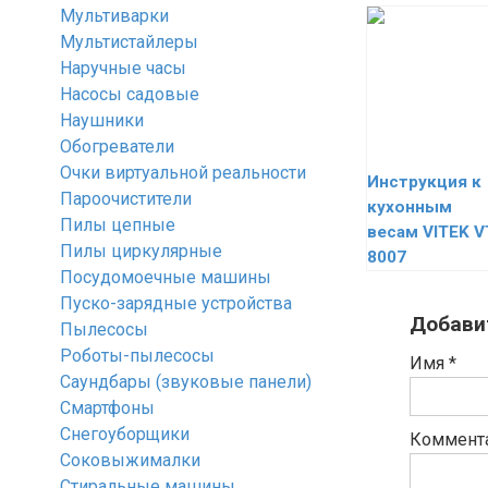
Мультиварки
Мультистайлеры
Наручные часы
Насосы садовые
Наушники
Обогреватели
Очки виртуальной реальности
Инструкция к
Пароочистители
кухонным
Пилы цепные
весам VITEK V
Пилы циркулярные
8007
Посудомоечные машины
Пуско-зарядные устройства
Добави
Пылесосы
Роботы-пылесосы
Имя
*
Саундбары (звуковые панели)
Смартфоны
Снегоуборщики
Коммент
Соковыжималки
Стиральные машины