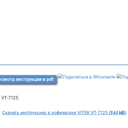
смотр инструкции в pdf
 VT-7125.
Скачать инструкцию к кофемолке VITEK VT-7125
(3,65 МБ)