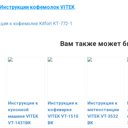
Инструкции кофемолок VITEK
ция к кофемолке Kitfort КТ-772-1
Вам также может б
Инструкция к
Инструкция к
Инструкция к
кухонной
кофеварке
метеостанции
машине VITEK
VITEK VT-1510
VITEK VT-3532
VT-1431BK
BK
BK