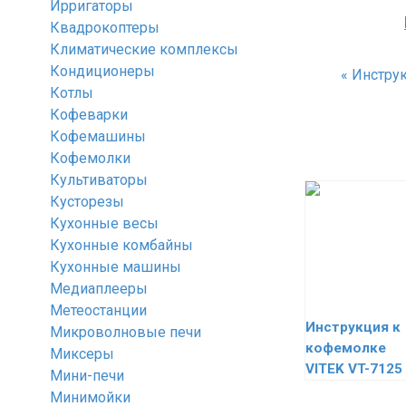
Ирригаторы
Квадрокоптеры
Климатические комплексы
Кондиционеры
«
Инструкц
Котлы
Кофеварки
Кофемашины
Кофемолки
Культиваторы
Кусторезы
Кухонные весы
Кухонные комбайны
Кухонные машины
Медиаплееры
Метеостанции
Инструкция к
Микроволновые печи
кофемолке
Миксеры
VITEK VT-7125
Мини-печи
Минимойки