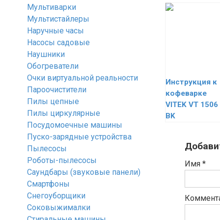
Мультиварки
Мультистайлеры
Наручные часы
Насосы садовые
Наушники
Обогреватели
Очки виртуальной реальности
Инструкция к
Пароочистители
кофеварке
Пилы цепные
VITEK VT 1506
Пилы циркулярные
BK
Посудомоечные машины
Пуско-зарядные устройства
Добави
Пылесосы
Роботы-пылесосы
Имя
*
Саундбары (звуковые панели)
Смартфоны
Снегоуборщики
Коммент
Соковыжималки
Стиральные машины