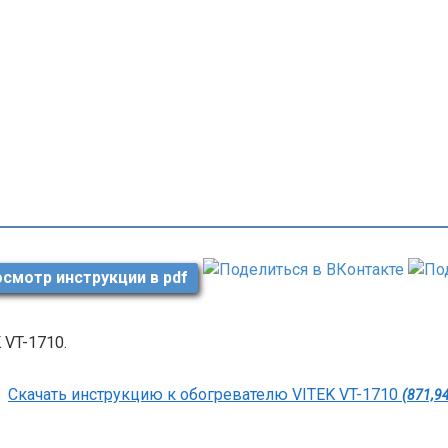
смотр инструкции в pdf
 VT-1710.
Скачать инструкцию к обогревателю VITEK VT-1710
(871,9