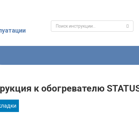
Поиск:
луатации
рукция к обогревателю STATUS f
кладки