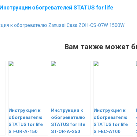
Инструкции обогревателей STATUS for life
ция к обогревателю Zanussi Casa ZOH-CS-07W 1500W
Вам также может б
Инструкция к
Инструкция к
Инструкция к
обогревателю
обогревателю
обогревателю
e
STATUS for life
STATUS for life
STATUS for life
ST-OR-A-150
ST-OR-A-250
ST-EC-A100