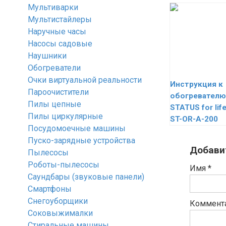
Мультиварки
Мультистайлеры
Наручные часы
Насосы садовые
Наушники
Обогреватели
Очки виртуальной реальности
Инструкция к
Пароочистители
обогревателю
Пилы цепные
STATUS for lif
Пилы циркулярные
ST-OR-A-200
Посудомоечные машины
Пуско-зарядные устройства
Добави
Пылесосы
Роботы-пылесосы
Имя
*
Саундбары (звуковые панели)
Смартфоны
Снегоуборщики
Коммент
Соковыжималки
Стиральные машины