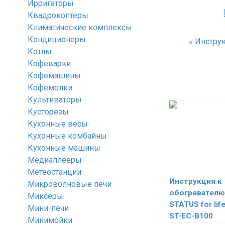
Ирригаторы
Квадрокоптеры
Климатические комплексы
Кондиционеры
«
Инструк
Котлы
Кофеварки
Кофемашины
Кофемолки
Культиваторы
Кусторезы
Кухонные весы
Кухонные комбайны
Кухонные машины
Медиаплееры
Метеостанции
Инструкция к
Микроволновые печи
обогревателю
Миксеры
STATUS for lif
Мини-печи
ST-EC-B100
Минимойки