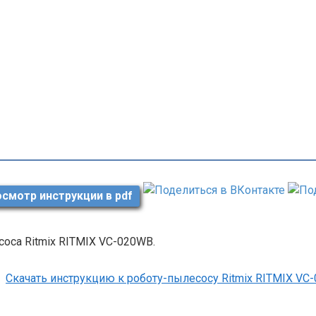
смотр инструкции в pdf
оса Ritmix RITMIX VC-020WB.
Скачать инструкцию к роботу-пылесосу Ritmix RITMIX V