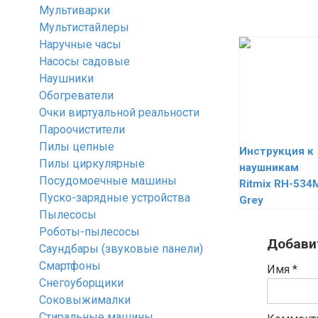
Мультиварки
Мультистайлеры
Наручные часы
Насосы садовые
Наушники
Обогреватели
Очки виртуальной реальности
Пароочистители
Пилы цепные
Инструкция к
Пилы циркулярные
наушникам
Посудомоечные машины
Ritmix RH-534
Пуско-зарядные устройства
Grey
Пылесосы
Роботы-пылесосы
Добави
Саундбары (звуковые панели)
Смартфоны
Имя
*
Снегоуборщики
Соковыжималки
Стиральные машины