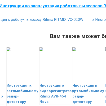
Инструкции по эксплуатации роботов-пылесосов R
ция к роботу-пылесосу Ritmix RITMIX VC-020W
»
Инстру
Вам также может б
Инструкция к
Инструкция к
Инструкция к
автомобильному
видеорегистратору
автомобильному
ix
радар-
Ritmix AVR-454
радар-
детектору
Nova
детектору