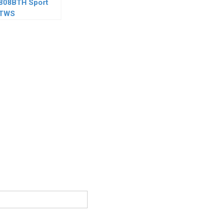
808BTH Sport
TWS