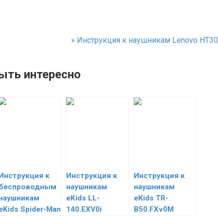
»
Инструкция к наушникам Lenovo HT30
ыть интересно
Инструкция к
Инструкция к
Инструкция к
беспроводным
наушникам
наушникам
наушникам
eKids LL-
eKids TR-
eKids Spider-Man
140.EXV0i
B50.FXv0M