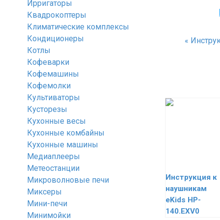
Ирригаторы
Квадрокоптеры
Климатические комплексы
Кондиционеры
«
Инструк
Котлы
Кофеварки
Кофемашины
Кофемолки
Культиваторы
Кусторезы
Кухонные весы
Кухонные комбайны
Кухонные машины
Медиаплееры
Метеостанции
Инструкция к
Микроволновые печи
наушникам
Миксеры
eKids HP-
Мини-печи
140.EXV0
Минимойки