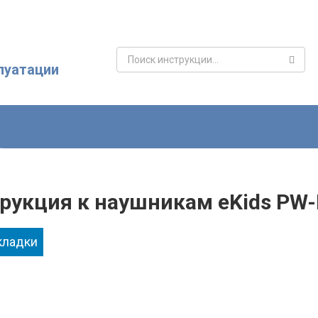
Поиск:
луатации
рукция к наушникам eKids PW
кладки