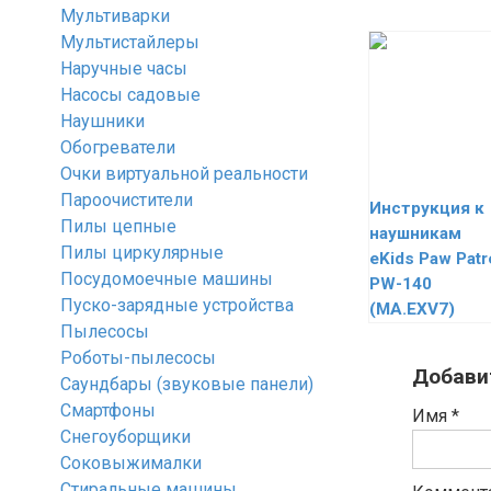
Мультиварки
Мультистайлеры
Наручные часы
Насосы садовые
Наушники
Обогреватели
Очки виртуальной реальности
Пароочистители
Инструкция к
Пилы цепные
наушникам
Пилы циркулярные
eKids Paw Patr
Посудомоечные машины
PW-140
Пуско-зарядные устройства
(MA.EXV7)
Пылесосы
Роботы-пылесосы
Добави
Саундбары (звуковые панели)
Смартфоны
Имя
*
Снегоуборщики
Соковыжималки
Стиральные машины