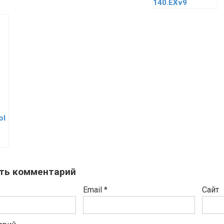
140.EXv9
ol
ть комментарий
Email
*
Сайт