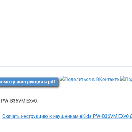
смотр инструкции в pdf
s PW-B36VM.EXv0.
Скачать инструкцию к наушникам eKids PW-B36VM.EXv0
(