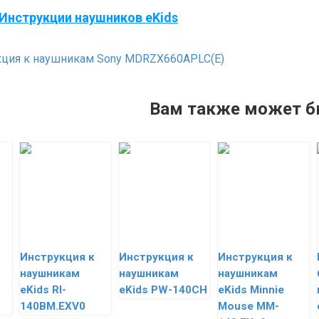
Инструкции наушников eKids
ция к наушникам Sony MDRZX660APLC(Е)
Вам также может б
Инструкция к
Инструкция к
Инструкция к
наушникам
наушникам
наушникам
eKids RI-
eKids PW-140CH
eKids Minnie
140BM.EXV0
Mouse MM-