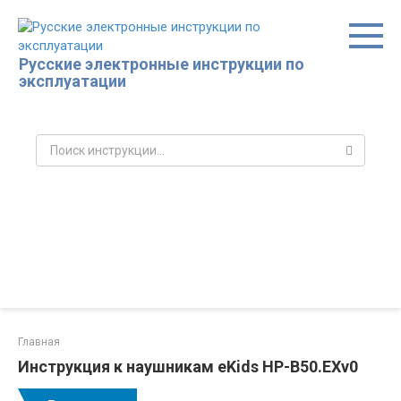
Перейти
к
контенту
Русские электронные инструкции по
эксплуатации
Поиск:
Главная
Инструкция к наушникам eKids HP-B50.EXv0