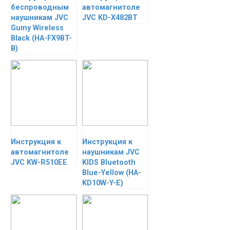
беспроводным
автомагнитоле
наушникам JVC
JVC KD-X482BT
Gumy Wireless
Black (HA-FX9BT-
B)
Инструкция к
Инструкция к
автомагнитоле
наушникам JVC
JVC KW-R510EЕ
KIDS Bluetooth
Blue-Yellow (HA-
KD10W-Y-E)