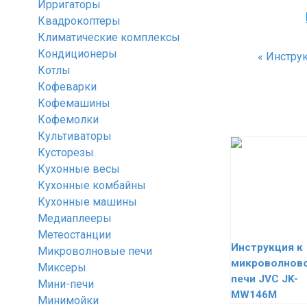
Ирригаторы
Квадрокоптеры
Климатические комплексы
Кондиционеры
«
Инструкц
Котлы
Кофеварки
Кофемашины
Кофемолки
Культиваторы
Кусторезы
Кухонные весы
Кухонные комбайны
Кухонные машины
Медиаплееры
Метеостанции
Инструкция к
Микроволновые печи
микроволнов
Миксеры
печи JVC JK-
Мини-печи
MW146M
Минимойки