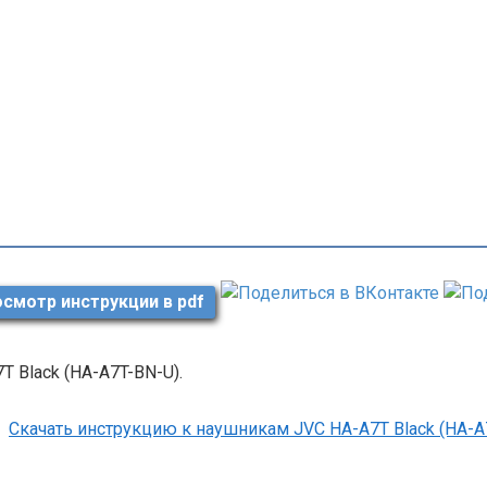
смотр инструкции в pdf
T Black (HA-A7T-BN-U).
Скачать инструкцию к наушникам JVC HA-A7T Black (HA-A