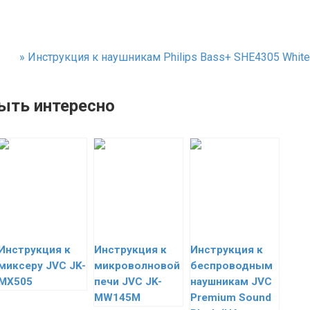
»
Инструкция к наушникам Philips Bass+ SHE4305 White
ыть интересно
Инструкция к
Инструкция к
Инструкция к
миксеру JVC JK-
микроволновой
беспроводным
MX505
печи JVC JK-
наушникам JVC
MW145M
Premium Sound