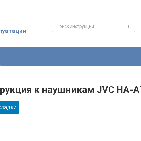
Поиск:
луатации
рукция к наушникам JVC HA-A7
кладки