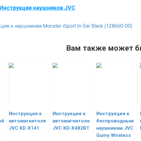
Инструкции наушников JVC
ия к наушникам Monster iSport In-Ear Black (128660-00)
Вам также может б
Инструкция к
Инструкция к
Инструкция к
ой
автомагнитоле
автомагнитоле
беспроводным
JVC KD-X141
JVC KD-X482BT
наушникам JVC
Gumy Wireless