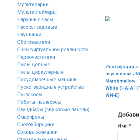
Мультиварки
Мультистайлеры
Наручные часы
Насосы садовые
Наушники
Обогреватели
Очки виртуальной реальности
Пароочистители
Пилы цепные
Инструкция к
Пилы циркулярные
наушникам JV
Посудомоечные машины
Marshmallow
Пуско-зарядные устройства
White (HA-A11
Пылесосы
WN-E)
Роботы-пылесосы
Саундбары (звуковые панели)
Добави
Смартфоны
Снегоуборщики
Имя
*
Соковыжималки
Стиральные машины