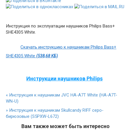
Инструкция по эксплуатации наушников Philips Bass+
SHE4305 White.
Скачать инструкцию к наушникам Philips Bass+
SHE4305 White
(538,68 КБ)
Инструкции наушников Philips
«
Инструкция к наушникам JVC HA-A7T White (HA-A7T-
WN-U)
»
Инструкция к наушникам Skullcandy RIFF серо-
бирюзовые (S5PXW-L672)
Вам также может быть интересно