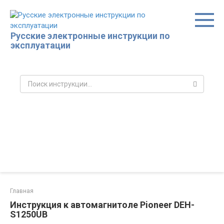
Перейти
к
контенту
Русские электронные инструкции по
эксплуатации
Поиск:
Главная
Инструкция к автомагнитоле Pioneer DEH-
S1250UB