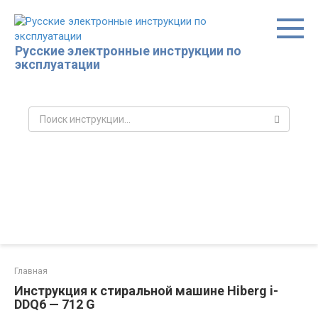
Перейти
к
контенту
Русские электронные инструкции по
эксплуатации
Поиск:
Главная
Инструкция к стиральной машине Hiberg i-
DDQ6 — 712 G