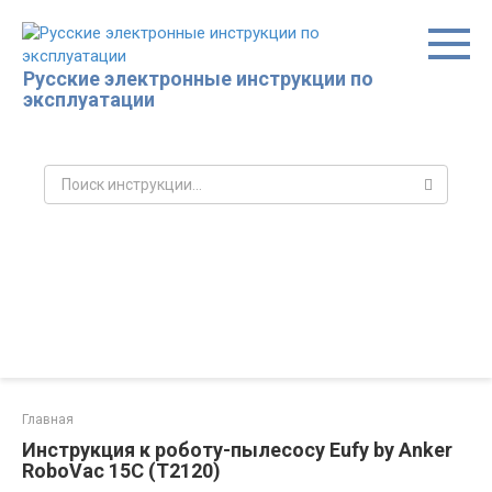
Перейти
к
контенту
Русские электронные инструкции по
эксплуатации
Поиск:
Главная
Инструкция к роботу-пылесосу Eufy by Anker
RoboVac 15C (T2120)