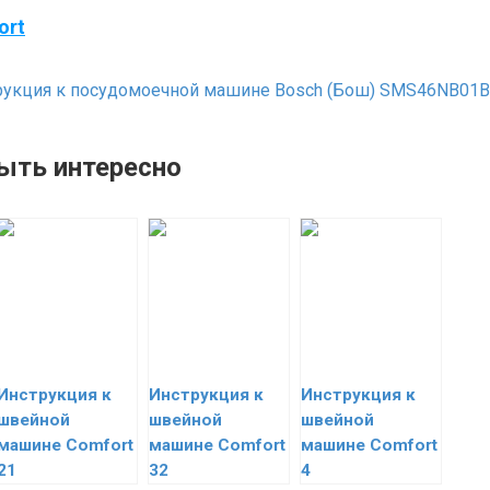
ort
укция к посудомоечной машине Bosch (Бош) SMS46NB01B
ыть интересно
Инструкция к
Инструкция к
Инструкция к
швейной
швейной
швейной
машине Comfort
машине Comfort
машине Comfort
21
32
4