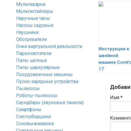
Мультиварки
Мультистайлеры
Наручные часы
Насосы садовые
Наушники
Обогреватели
Очки виртуальной реальности
Инструкция к
Пароочистители
швейной
Пилы цепные
машине Comfo
Пилы циркулярные
17
Посудомоечные машины
Пуско-зарядные устройства
Добави
Пылесосы
Роботы-пылесосы
Имя
*
Саундбары (звуковые панели)
Смартфоны
Снегоуборщики
Коммент
Соковыжималки
Стиральные машины