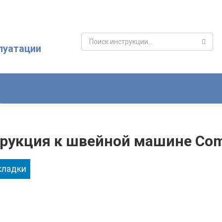
Поиск:
луатации
рукция к швейной машине Com
кладки