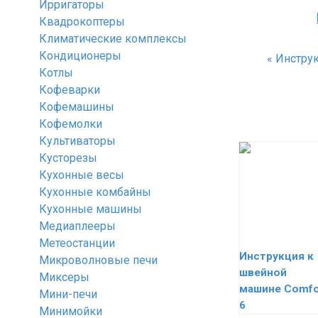
Ирригаторы
Квадрокоптеры
Климатические комплексы
Кондиционеры
«
Инструк
Котлы
Кофеварки
Кофемашины
Кофемолки
Культиваторы
Кусторезы
Кухонные весы
Кухонные комбайны
Кухонные машины
Медиаплееры
Метеостанции
Инструкция к
Микроволновые печи
швейной
Миксеры
машине Comfo
Мини-печи
6
Минимойки