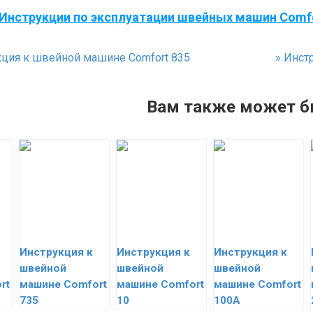
Инструкции по эксплуатации швейных машин Comf
ция к швейной машине Comfort 835
»
Инстр
Вам также может б
Инструкция к
Инструкция к
Инструкция к
швейной
швейной
швейной
rt
машине Comfort
машине Comfort
машине Comfort
735
10
100A