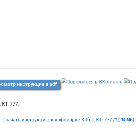
смотр инструкции в pdf
t КТ-777.
Скачать инструкцию к кофеварке Kitfort КТ-777
(12,04 МБ)