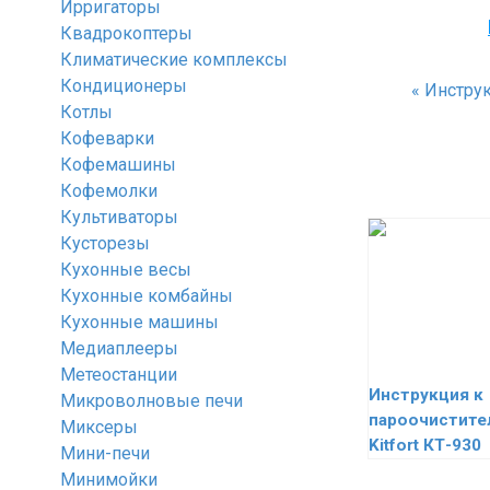
Ирригаторы
Квадрокоптеры
Климатические комплексы
Кондиционеры
«
Инструк
Котлы
Кофеварки
Кофемашины
Кофемолки
Культиваторы
Кусторезы
Кухонные весы
Кухонные комбайны
Кухонные машины
Медиаплееры
Метеостанции
Инструкция к
Микроволновые печи
пароочистит
Миксеры
Kitfort КТ-930
Мини-печи
Минимойки