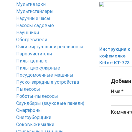
Мультиварки
Мультистайлеры
Наручные часы
Насосы садовые
Наушники
Обогреватели
Очки виртуальной реальности
Инструкция к
Пароочистители
кофемолке
Пилы цепные
Kitfort КТ-773
Пилы циркулярные
Посудомоечные машины
Добави
Пуско-зарядные устройства
Пылесосы
Имя
*
Роботы-пылесосы
Саундбары (звуковые панели)
Смартфоны
Коммент
Снегоуборщики
Соковыжималки
Стиральные машины