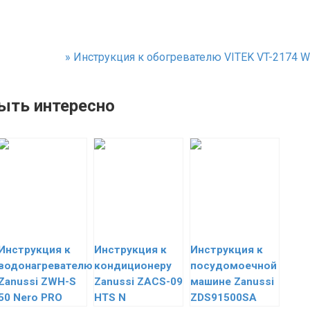
»
Инструкция к обогревателю VITEK VT-2174 W
ыть интересно
Инструкция к
Инструкция к
Инструкция к
водонагревателю
кондиционеру
посудомоечной
Zanussi ZWH-S
Zanussi ZACS-09
машине Zanussi
50 Nero PRO
HTS N
ZDS91500SA