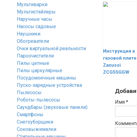
Мультиварки
Мультистайлеры
Наручные часы
Насосы садовые
Наушники
Обогреватели
Очки виртуальной реальности
Инструкция к
Пароочистители
газовой плите
Пилы цепные
Zanussi
Пилы циркулярные
ZCG55GGW
Посудомоечные машины
Пуско-зарядные устройства
Добави
Пылесосы
Роботы-пылесосы
Имя
*
Саундбары (звуковые панели)
Смартфоны
Снегоуборщики
Коммент
Соковыжималки
Стиральные машины