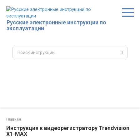
Перейти
к
контенту
Русские электронные инструкции по
эксплуатации
Поиск:
Главная
Инструкция к видеорегистратору Trendvision
X1-MAX