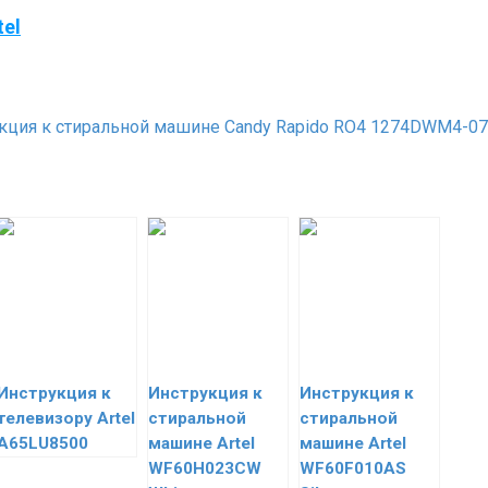
el
кция к стиральной машине Candy Rapido RO4 1274DWM4-07
Инструкция к
Инструкция к
Инструкция к
телевизору Artel
стиральной
стиральной
A65LU8500
машине Artel
машине Artel
WF60H023CW
WF60F010AS