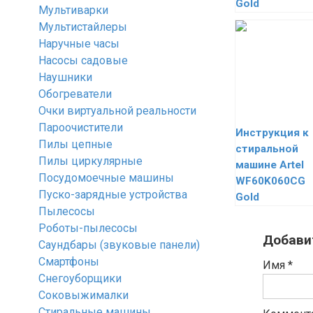
Gold
Мультиварки
Мультистайлеры
Наручные часы
Насосы садовые
Наушники
Обогреватели
Очки виртуальной реальности
Пароочистители
Инструкция к
Пилы цепные
стиральной
Пилы циркулярные
машине Artel
Посудомоечные машины
WF60K060CG
Пуско-зарядные устройства
Gold
Пылесосы
Роботы-пылесосы
Добави
Саундбары (звуковые панели)
Смартфоны
Имя
*
Снегоуборщики
Соковыжималки
Стиральные машины