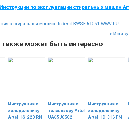
Инструкции по эксплуатации стиральных машин Art
ция к стиральной машине Indesit BWSE 61051 WWV RU
»
Инстру
 также может быть интересно
Инструкция к
Инструкция к
Инструкция к
холодильнику
телевизору Artel
холодильнику
Artel HS-228 RN
UA65J6502
Artel HD-316 FN