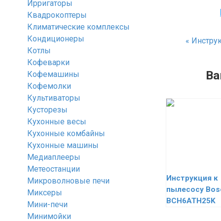
Ирригаторы
Квадрокоптеры
Климатические комплексы
Кондиционеры
«
Инструк
Котлы
Кофеварки
Ва
Кофемашины
Кофемолки
Культиваторы
Кусторезы
Кухонные весы
Кухонные комбайны
Кухонные машины
Медиаплееры
Метеостанции
Инструкция к
Микроволновые печи
пылесосу Bos
Миксеры
BCH6ATH25K
Мини-печи
Минимойки