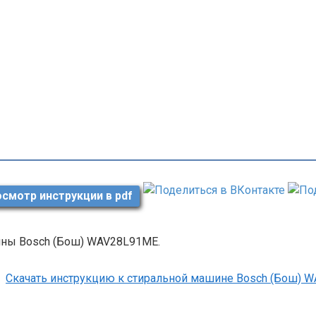
смотр инструкции в pdf
ны Bosch (Бош) WAV28L91ME.
Скачать инструкцию к стиральной машине Bosch (Бош)