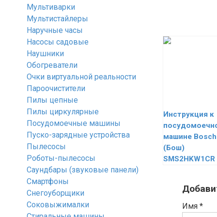
Мультиварки
Мультистайлеры
Наручные часы
Насосы садовые
Наушники
Обогреватели
Очки виртуальной реальности
Пароочистители
Пилы цепные
Пилы циркулярные
Инструкция к
Посудомоечные машины
посудомоечн
Пуско-зарядные устройства
машине Bosch
Пылесосы
(Бош)
Роботы-пылесосы
SMS2HKW1CR
Саундбары (звуковые панели)
Смартфоны
Добави
Снегоуборщики
Соковыжималки
Имя
*
Стиральные машины