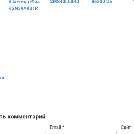
VitaFresh Plus
SMS40L08RU
86200 OE
KGN39AK31R
ой
ть комментарий
Email
*
Сайт