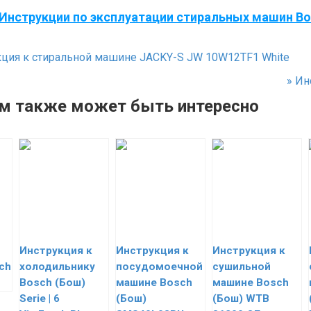
Инструкции по эксплуатации стиральных машин Bo
ция к стиральной машине JACKY-S JW 10W12TF1 White
»
Инс
м также может быть интересно
Инструкция к
Инструкция к
Инструкция к
ch
холодильнику
посудомоечной
сушильной
Bosch (Бош)
машине Bosch
машине Bosch
Serie | 6
(Бош)
(Бош) WTB