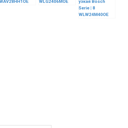
WAV28HH1OE
WLG2406MOE
узкая Bosch
Serie | 8
WLW24M40OE