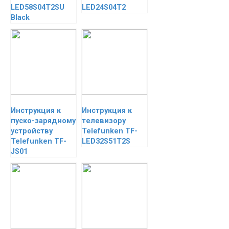
LED58S04T2SU
LED24S04T2
Black
Инструкция к
Инструкция к
пуско-зарядному
телевизору
устройству
Telefunken TF-
Telefunken TF-
LED32S51T2S
JS01