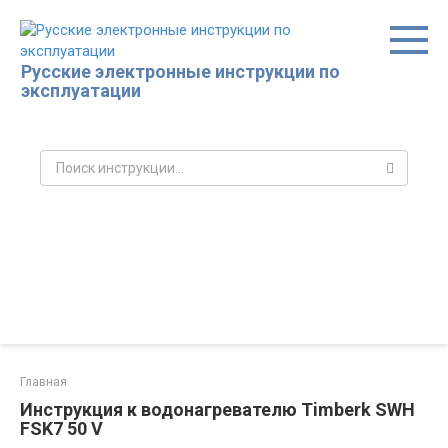
Перейти
к
контенту
Русские электронные инструкции по
эксплуатации
Поиск:
Главная
Инструкция к водонагревателю Timberk SWH
FSK7 50 V