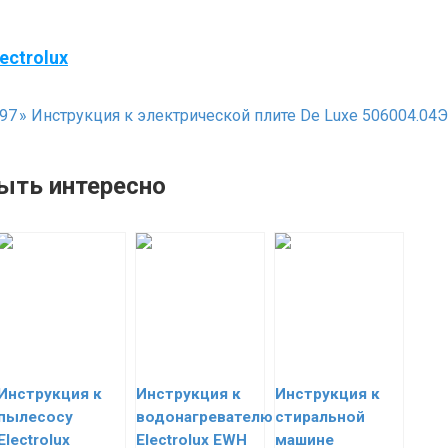
ectrolux
97
»
Инструкция к электрической плите De Luxe 506004.04Э
ыть интересно
Инструкция к
Инструкция к
Инструкция к
пылесосу
водонагревателю
стиральной
Electrolux
Electrolux EWH
машине