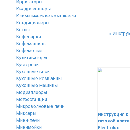
Ирригаторы
Квадрокоптеры
Климатические комплексы
Кондиционеры
Котлы
«
Инструк
Кофеварки
Кофемашины
Кофемолки
Культиваторы
Кусторезы
Кухонные весы
Кухонные комбайны
Кухонные машины
Медиаплееры
Метеостанции
Микроволновые печи
Миксеры
Инструкция к
Мини-печи
газовой плите
Минимойки
Electrolux