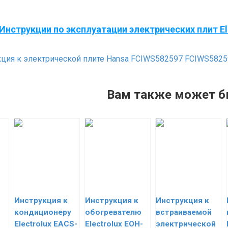
Инструкции по эксплуатации электрических плит El
ция к электрической плите Hansa FCIWS582597 FCIWS5825
Вам также может б
Инструкция к
Инструкция к
Инструкция к
кондиционеру
обогревателю
встраиваемой
Electrolux EACS-
Electrolux EOH-
электрической