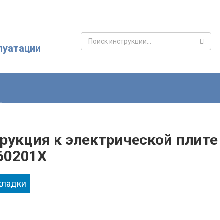
Поиск:
луатации
рукция к электрической плите 
60201X
кладки