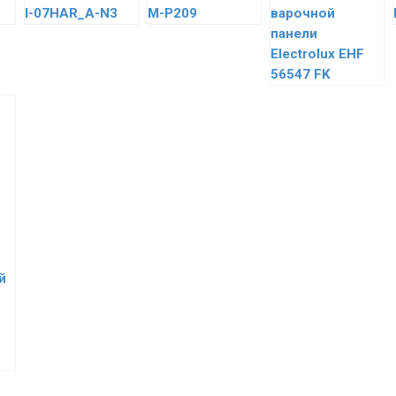
I-07HAR_A-N3
M-P209
варочной
панели
Electrolux EHF
56547 FK
й