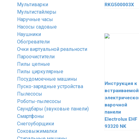
Мультиварки
RKG500003X
Мультистайлеры
Наручные часы
Насосы садовые
Наушники
Обогреватели
Очки виртуальной реальности
Пароочистители
Пилы цепные
Пилы циркулярные
Посудомоечные машины
Инструкция к
Пуско-зарядные устройства
встраиваемой
Пылесосы
электрическо
Роботы-пылесосы
варочной
Саундбары (звуковые панели)
панели
Смартфоны
Electrolux EHF
Снегоуборщики
93320 NK
Соковыжималки
Стиральные машины