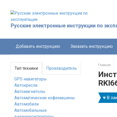
Перейти
к
контенту
Русские электронные инструкции по эксп
Добавить инструкцию
Заказать инструкцию
Главная
Тип техники
Производитель
Инст
GPS навигаторы
RKI6
Автокресла
Автомагнитолы
♥ В за
Автоматические кофемашины
Автомобили
Автомобильные
видеорегистраторы