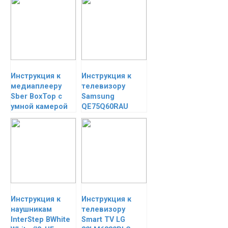
Инструкция к
Инструкция к
медиаплееру
телевизору
Sber BoxTop с
Samsung
умной камерой
QE75Q60RAU
Инструкция к
Инструкция к
наушникам
телевизору
InterStep BWhite
Smart TV LG