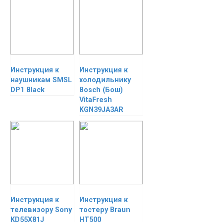
Инструкция к
Инструкция к
наушникам SMSL
холодильнику
DP1 Black
Bosch (Бош)
VitaFresh
KGN39JA3AR
Инструкция к
Инструкция к
телевизору Sony
тостеру Braun
KD55X81J
HT500