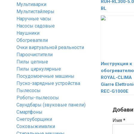
RUH-RL300-5.0
Мультиварки
BL
Мультистайлеры
Наручные часы
Насосы садовые
Наушники
Обогреватели
Очки виртуальной реальности
Пароочистители
Пилы цепные
Инструкция к
Пилы циркулярные
обогревателю
Посудомоечные машины
ROYAL-CLIMA
Пуско-зарядные устройства
Giarre Elettron
Пылесосы
REC-G1000E
Роботы-пылесосы
Саундбары (звуковые панели)
Добави
Смартфоны
Снегоуборщики
Имя
*
Соковыжималки
Стиральные машины