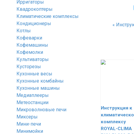
Ирригаторы
Квадрокоптеры
Климатические комплексы
Кондиционеры
«
Инструк
Котлы
Кофеварки
Кофемашины
Кофемолки
Культиваторы
Кусторезы
Кухонные весы
Кухонные комбайны
Кухонные машины
Медиаплееры
Метеостанции
Инструкция к
Микроволновые печи
климатическ
Миксеры
комплексу
Мини-печи
ROYAL-CLIMA
Минимойки