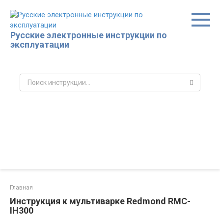
Перейти
к
контенту
Русские электронные инструкции по
эксплуатации
Поиск:
Главная
Инструкция к мультиварке Redmond RMС-
IH300