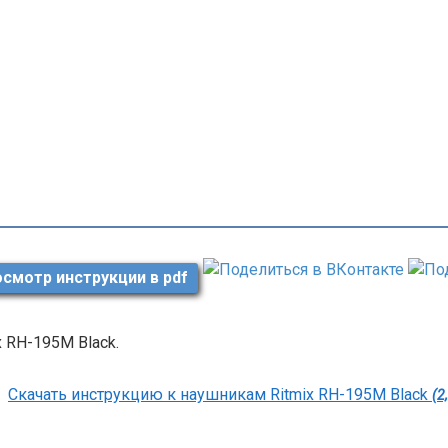
смотр инструкции в pdf
x RH-195M Black.
Скачать инструкцию к наушникам Ritmix RH-195M Black
(2