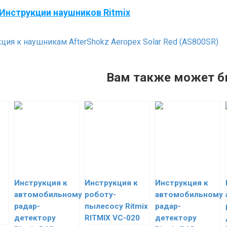
Инструкции наушников Ritmix
ция к наушникам AfterShokz Aeropex Solar Red (AS800SR)
Вам также может б
Инструкция к
Инструкция к
Инструкция к
автомобильному
роботу-
автомобильному
радар-
пылесосу Ritmix
радар-
детектору
RITMIX VC-020
детектору