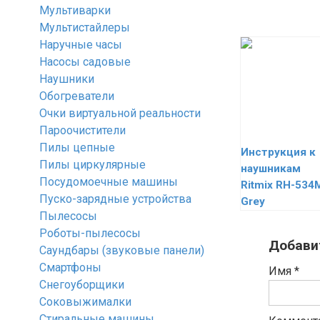
Мультиварки
Мультистайлеры
Наручные часы
Насосы садовые
Наушники
Обогреватели
Очки виртуальной реальности
Пароочистители
Пилы цепные
Инструкция к
Пилы циркулярные
наушникам
Посудомоечные машины
Ritmix RH-534
Пуско-зарядные устройства
Grey
Пылесосы
Роботы-пылесосы
Добави
Саундбары (звуковые панели)
Смартфоны
Имя
*
Снегоуборщики
Соковыжималки
Стиральные машины