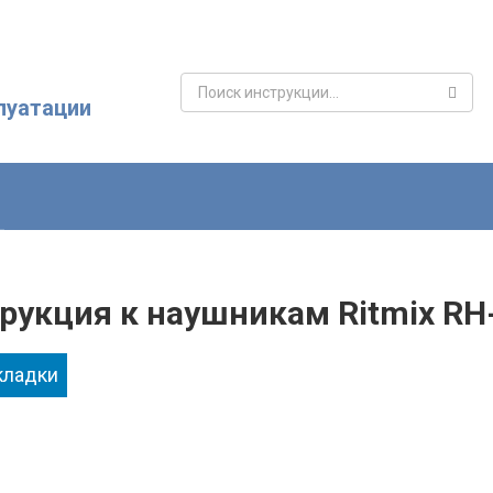
Поиск:
луатации
рукция к наушникам Ritmix RH
кладки