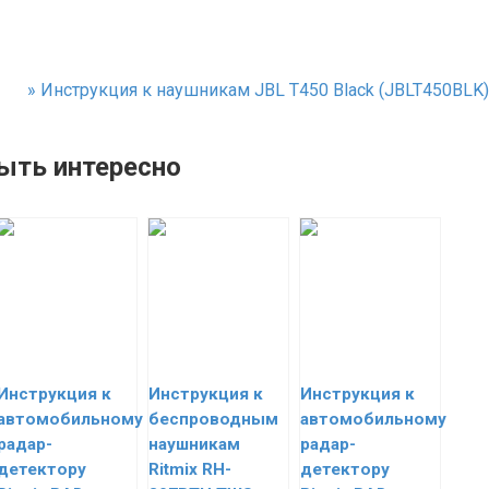
»
Инструкция к наушникам JBL T450 Black (JBLT450BLK)
ыть интересно
Инструкция к
Инструкция к
Инструкция к
автомобильному
беспроводным
автомобильному
радар-
наушникам
радар-
детектору
Ritmix RH-
детектору