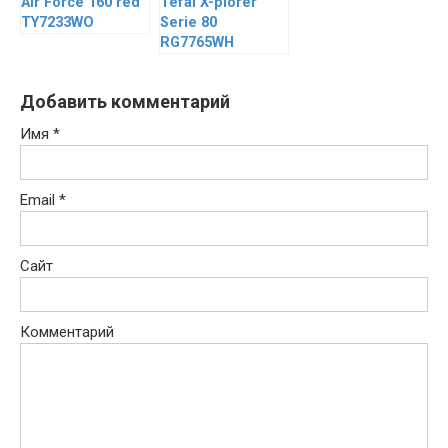
Air Force 160 red
Tefal X-plorer
TY7233WO
Serie 80
RG7765WH
Добавить комментарий
Имя
*
Email
*
Сайт
Комментарий