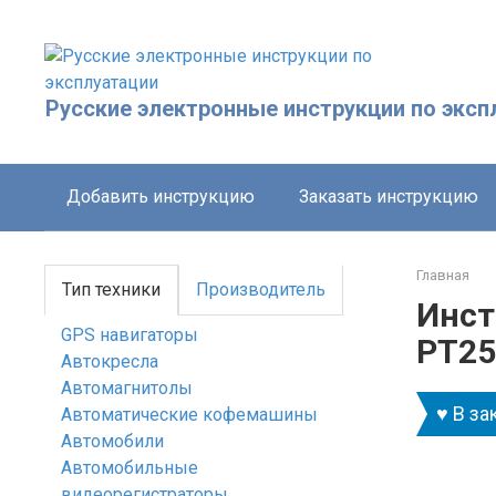
Перейти
к
контенту
Русские электронные инструкции по эксп
Добавить инструкцию
Заказать инструкцию
Главная
Тип техники
Производитель
Инст
GPS навигаторы
PT25
Автокресла
Автомагнитолы
♥ В за
Автоматические кофемашины
Автомобили
Автомобильные
видеорегистраторы