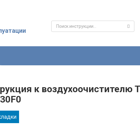
Поиск:
луатации
рукция к воздухоочистителю Tef
30F0
кладки