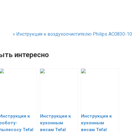
»
Инструкция к воздухоочистителю Philips AC0830-10
ыть интересно
Инструкция к
Инструкция к
Инструкция к
роботу-
кухонным
кухонным
пылесосу Tefal
весам Tefal
весам Tefal