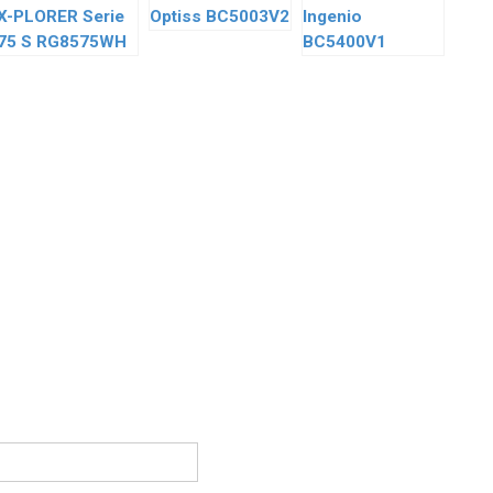
X-PLORER Serie
Optiss BC5003V2
Ingenio
75 S RG8575WH
BC5400V1