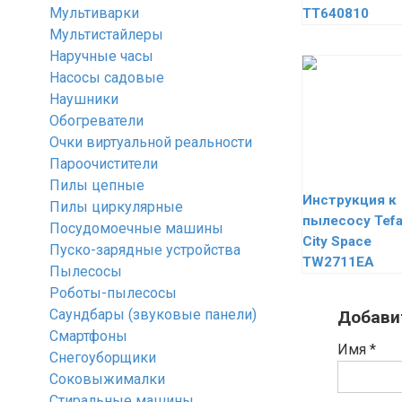
Мультиварки
TT640810
Мультистайлеры
Наручные часы
Насосы садовые
Наушники
Обогреватели
Очки виртуальной реальности
Пароочистители
Пилы цепные
Инструкция к
Пилы циркулярные
пылесосу Tefa
Посудомоечные машины
City Space
Пуско-зарядные устройства
TW2711EA
Пылесосы
Роботы-пылесосы
Саундбары (звуковые панели)
Добави
Смартфоны
Имя
*
Снегоуборщики
Соковыжималки
Стиральные машины