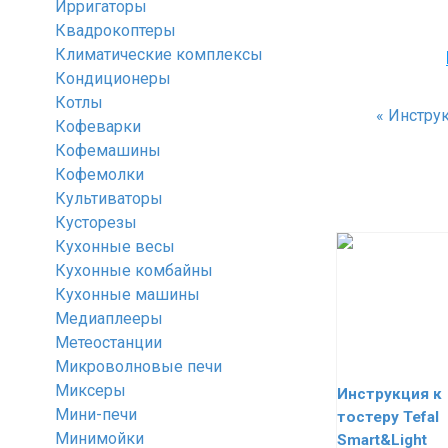
Ирригаторы
Квадрокоптеры
Климатические комплексы
Кондиционеры
Котлы
«
Инструк
Кофеварки
Кофемашины
Кофемолки
Культиваторы
Кусторезы
Кухонные весы
Кухонные комбайны
Кухонные машины
Медиаплееры
Метеостанции
Микроволновые печи
Миксеры
Инструкция к
Мини-печи
тостеру Tefal
Минимойки
Smart&Light