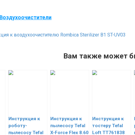
Воздухоочистители
ция к воздухоочистителю Rombica Sterilizer B1 ST-UV03
Вам также может б
Инструкция к
Инструкция к
Инструкция к
роботу-
пылесосу Tefal
тостеру Tefal
пылесосу Tefal
X-Force Flex 8.60
Loft TT761838