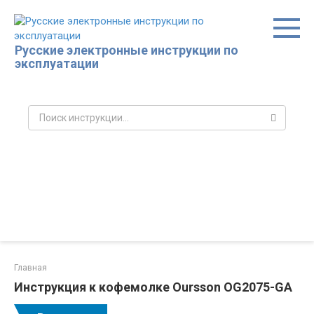
Перейти
к
контенту
Русские электронные инструкции по
эксплуатации
Поиск:
Главная
Инструкция к кофемолке Oursson OG2075-GA