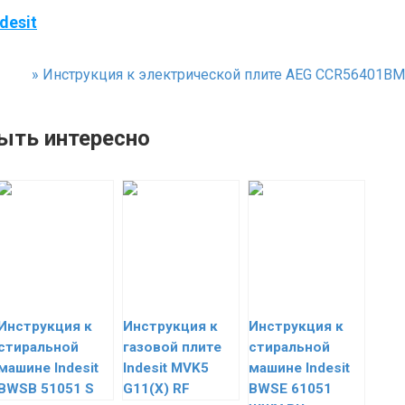
desit
»
Инструкция к электрической плите AEG CCR56401BM
ыть интересно
Инструкция к
Инструкция к
Инструкция к
стиральной
газовой плите
стиральной
машине Indesit
Indesit MVK5
машине Indesit
BWSB 51051 S
G11(X) RF
BWSE 61051