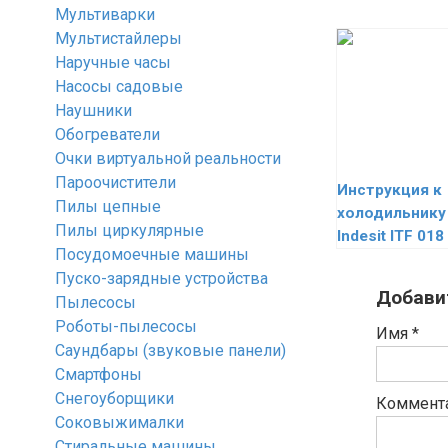
Мультиварки
Мультистайлеры
Наручные часы
Насосы садовые
Наушники
Обогреватели
Очки виртуальной реальности
Пароочистители
Инструкция к
Пилы цепные
холодильнику
Пилы циркулярные
Indesit ITF 018
Посудомоечные машины
Пуско-зарядные устройства
Добави
Пылесосы
Роботы-пылесосы
Имя
*
Саундбары (звуковые панели)
Смартфоны
Снегоуборщики
Коммент
Соковыжималки
Стиральные машины