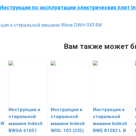
Инструкции по эксплуатации электрических плит In
ция к стиральной машине Winia DWH-9XF4W
Вам также может б
Инструкция к
Инструкция к
Инструкция к
стиральной
стиральной
стиральной
7 W
машине Indesit
машине Indesit
машине Indesit
BWSA 61051
WISL 103 (CIS)
BWE 81282 L B