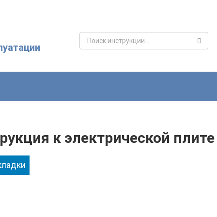
Поиск:
луатации
рукция к электрической плите 
кладки