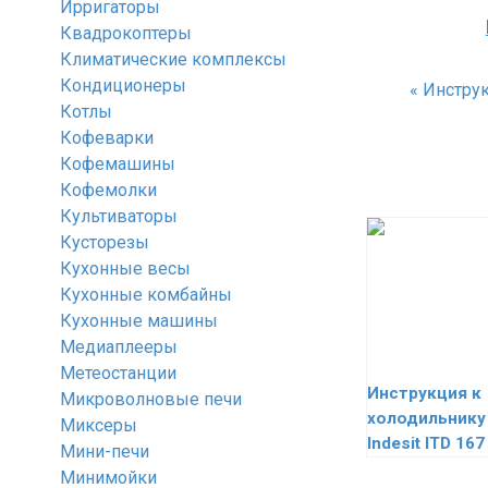
Ирригаторы
Квадрокоптеры
Климатические комплексы
Кондиционеры
«
Инструк
Котлы
Кофеварки
Кофемашины
Кофемолки
Культиваторы
Кусторезы
Кухонные весы
Кухонные комбайны
Кухонные машины
Медиаплееры
Метеостанции
Инструкция к
Микроволновые печи
холодильнику
Миксеры
Indesit ITD 16
Мини-печи
Минимойки