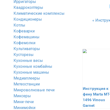
Ирригаторы
Квадрокоптеры
Климатические комплексы
Кондиционеры
«
Инструк
Котлы
Кофеварки
Кофемашины
Кофемолки
Культиваторы
Кусторезы
Кухонные весы
Кухонные комбайны
Кухонные машины
Медиаплееры
Метеостанции
Инструкция к
Микроволновые печи
фену Marta MT
Миксеры
1496 Vinous
Мини-печи
Garnet
Минимойки