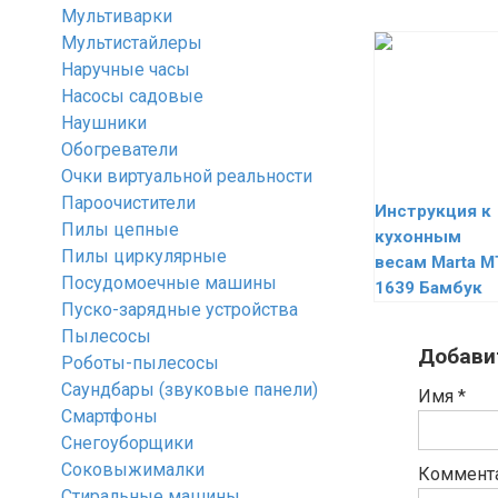
Мультиварки
Мультистайлеры
Наручные часы
Насосы садовые
Наушники
Обогреватели
Очки виртуальной реальности
Пароочистители
Инструкция к
Пилы цепные
кухонным
Пилы циркулярные
весам Marta M
Посудомоечные машины
1639 Бамбук
Пуско-зарядные устройства
Пылесосы
Добави
Роботы-пылесосы
Саундбары (звуковые панели)
Имя
*
Смартфоны
Снегоуборщики
Соковыжималки
Коммент
Стиральные машины