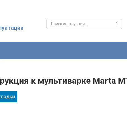
Поиск:
луатации
рукция к мультиварке Marta MT
кладки