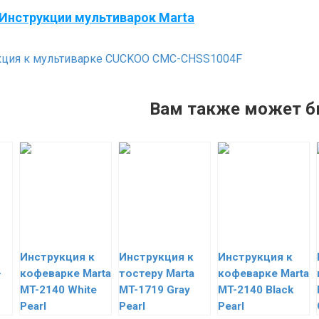
Инструкции мультиварок Marta
ция к мультиварке CUCKOO CMC-CHSS1004F
Вам также может б
Инструкция к
Инструкция к
Инструкция к
-
кофеварке Marta
тостеру Marta
кофеварке Marta
MT-2140 White
MT-1719 Gray
MT-2140 Black
Pearl
Pearl
Pearl