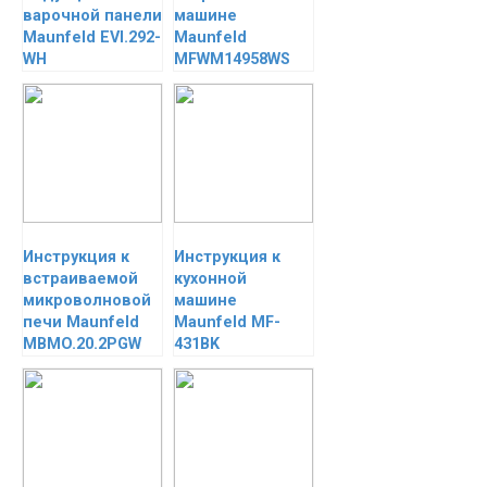
варочной панели
машине
Maunfeld EVI.292-
Maunfeld
WH
MFWM14958WS
Инструкция к
Инструкция к
встраиваемой
кухонной
микроволновой
машине
печи Maunfeld
Maunfeld MF-
MBMO.20.2PGW
431BK