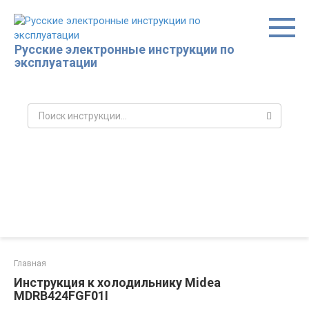
Перейти
к
контенту
Русские электронные инструкции по
эксплуатации
Поиск:
Главная
Инструкция к холодильнику Midea
MDRB424FGF01I