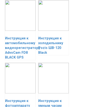
Инструкция к
Инструкция к
автомобильному
холодильнику
видеорегистратору
Pozis ШВ-120
AdvoCam FD8
Black
BLACK GPS
Инструкция к
Инструкция к
фотоаппарату
умным часам