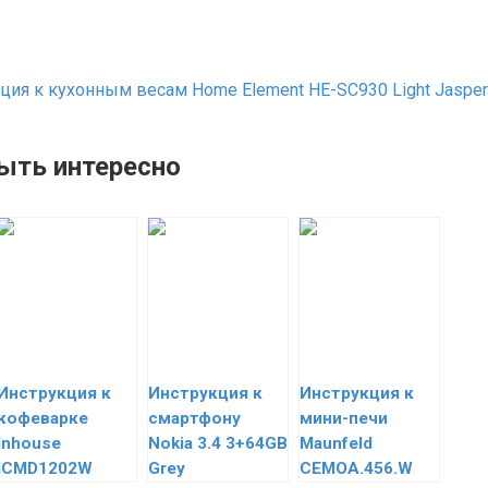
ция к кухонным весам Home Element HE-SC930 Light Jasper
ыть интересно
Инструкция к
Инструкция к
Инструкция к
кофеварке
смартфону
мини-печи
Inhouse
Nokia 3.4 3+64GB
Maunfeld
ICMD1202W
Grey
СEMOA.456.W