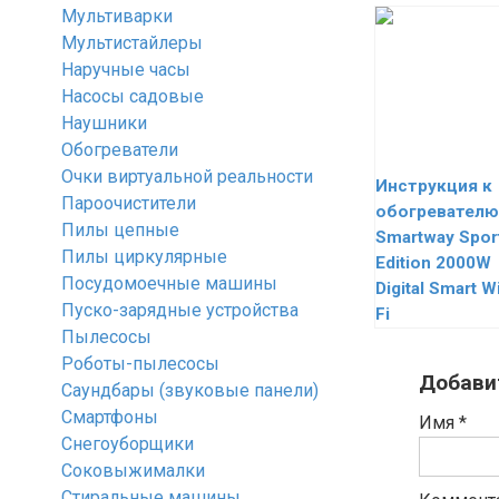
Мультиварки
Мультистайлеры
Наручные часы
Насосы садовые
Наушники
Обогреватели
Очки виртуальной реальности
Инструкция к
Пароочистители
обогревателю
Пилы цепные
Smartway Spor
Пилы циркулярные
Edition 2000W
Посудомоечные машины
Digital Smart W
Пуско-зарядные устройства
Fi
Пылесосы
Роботы-пылесосы
Добави
Саундбары (звуковые панели)
Смартфоны
Имя
*
Снегоуборщики
Соковыжималки
Стиральные машины