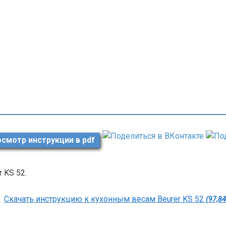
смотр инструкции в pdf
r KS 52.
Скачать инструкцию к кухонным весам Beurer KS 52
(97,84