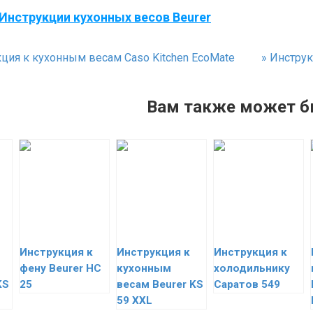
Инструкции кухонных весов Beurer
ция к кухонным весам Caso Kitchen EcoMate
»
Инструк
Вам также может б
Инструкция к
Инструкция к
Инструкция к
фену Beurer HC
кухонным
холодильнику
KS
25
весам Beurer KS
Саратов 549
59 XXL