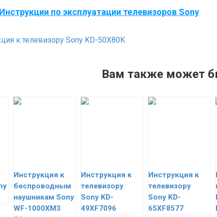
Инструкции по эксплуатации телевизоров Sony
ция к телевизору Sony KD-50X80K
Вам также может б
Инструкция к
Инструкция к
Инструкция к
ny
беспроводным
телевизору
телевизору
наушникам Sony
Sony KD-
Sony KD-
WF-1000XM3
49XF7096
65XF8577