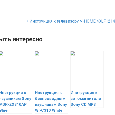
»
Инструкция к телевизору V-HOME 43LF1214
ыть интересно
Инструкция к
Инструкция к
Инструкция к
наушникам Sony
беспроводным
автомагнитоле
MDR-ZX310AP
наушникам Sony
Sony CD MP3
Blue
WI-C310 White