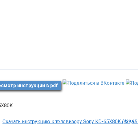
смотр инструкции в pdf
5X80K.
Скачать инструкцию к телевизору Sony KD-65X80K
(439,95