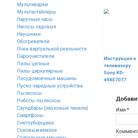
Мультиварки
Мультистайлеры
Наручные часы
Насосы садовые
Наушники
Обогреватели
Очки виртуальной реальности
Пароочистители
Инструкция к
Пилы цепные
телевизору
Пилы циркулярные
Sony KD-
Посудомоечные машины
49XE7077
Пуско-зарядные устройства
Пылесосы
Добави
Роботы-пылесосы
Саундбары (звуковые панели)
Имя
*
Смартфоны
Снегоуборщики
Соковыжималки
Коммент
Стиральные машины