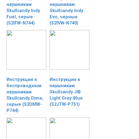
наушникам
наушникам
Skullcandy Indy
Skullcandy Indy
Fuel, серые
Evo, черные
(S2IFW-N744)
(S2IVW-N740)
Инструкция к
Инструкция к
беспроводным
наушникам
наушникам
Skullcandy JIB
Skullcandy Dime,
Light Gray-Blue
серые (S2DMW-
(S2JTW-P751)
P744)