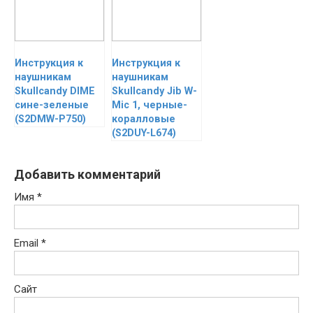
Инструкция к
Инструкция к
наушникам
наушникам
Skullcandy DIME
Skullcandy Jib W-
сине-зеленые
Mic 1, черные-
(S2DMW-P750)
коралловые
(S2DUY-L674)
Добавить комментарий
Имя
*
Email
*
Сайт