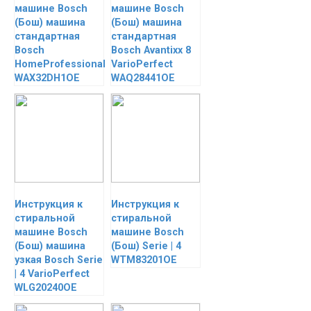
машине Bosch
машине Bosch
(Бош) машина
(Бош) машина
стандартная
стандартная
Bosch
Bosch Avantixx 8
HomeProfessional
VarioPerfect
WAX32DH1OE
WAQ28441OE
Инструкция к
Инструкция к
стиральной
стиральной
машине Bosch
машине Bosch
(Бош) машина
(Бош) Serie | 4
узкая Bosch Serie
WTM83201OE
| 4 VarioPerfect
WLG20240OE