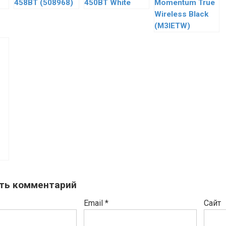
458BT (508968)
450BT White
Momentum True
Wireless Black
(M3IETW)
ть комментарий
Email
*
Сайт