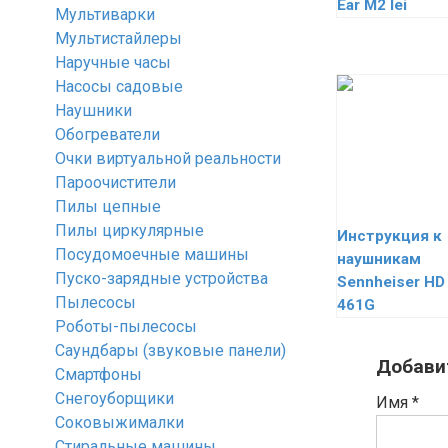
Ear M2 Iei
Мультиварки
Мультистайлеры
Наручные часы
Насосы садовые
Наушники
Обогреватели
Очки виртуальной реальности
Пароочистители
Пилы цепные
Пилы циркулярные
Инструкция к
Посудомоечные машины
наушникам
Пуско-зарядные устройства
Sennheiser HD
Пылесосы
461G
Роботы-пылесосы
Саундбары (звуковые панели)
Добави
Смартфоны
Снегоуборщики
Имя
*
Соковыжималки
Стиральные машины