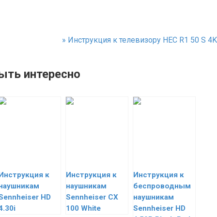
»
Инструкция к телевизору HEC R1 50 S 4K
ыть интересно
Инструкция к
Инструкция к
Инструкция к
наушникам
наушникам
беспроводным
Sennheiser HD
Sennheiser CX
наушникам
4.30i
100 White
Sennheiser HD