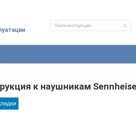
Поиск:
луатации
рукция к наушникам Sennheiser
кладки