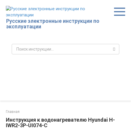
Перейти
к
контенту
Русские электронные инструкции по
эксплуатации
Поиск:
Главная
Инструкция к водонагревателю Hyundai H-
IWR2-3P-UI074-C