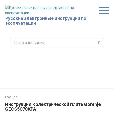
Перейти
к
контенту
Русские электронные инструкции по
эксплуатации
Поиск:
Главная
Инструкция к электрической плите Gorenje
GECS5C70XPA