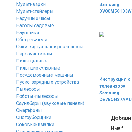
Мультиварки
Samsung
Мультистайлеры
DV80M50103W
Наручные часы
Насосы садовые
Наушники
Обогреватели
Очки виртуальной реальности
Пароочистители
Пилы цепные
Пилы циркулярные
Посудомоечные машины
Инструкция к
Пуско-зарядные устройства
телевизору
Пылесосы
Samsung
Роботы-пылесосы
QE75QN87AAU
Саундбары (звуковые панели)
Смартфоны
Добави
Снегоуборщики
Соковыжималки
Имя
*
Стиральные машины