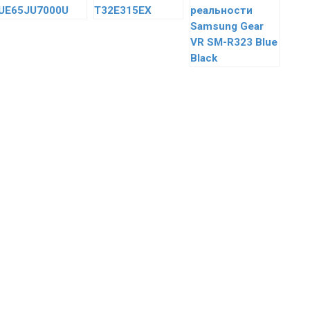
UE65JU7000U
T32E315EX
реальности
Samsung Gear
VR SM-R323 Blue
Black