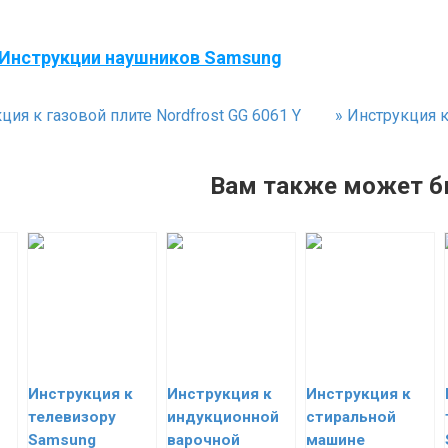
Инструкции наушников Samsung
ия к газовой плите Nordfrost GG 6061 Y
»
Инструкция к 
Вам также может б
Инструкция к
Инструкция к
Инструкция к
телевизору
индукционной
стиральной
Samsung
варочной
машине