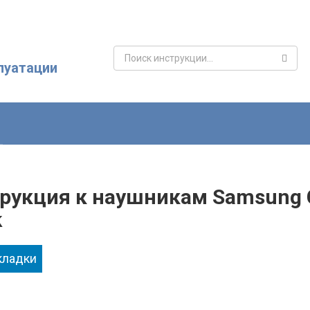
Поиск:
луатации
рукция к наушникам Samsung Ga
k
кладки