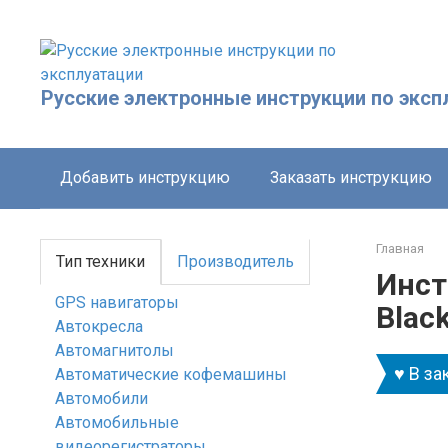
Перейти
к
контенту
Русские электронные инструкции по эксп
Добавить инструкцию
Заказать инструкцию
Главная
Тип техники
Производитель
Инст
GPS навигаторы
Blac
Автокресла
Автомагнитолы
♥ В за
Автоматические кофемашины
Автомобили
Автомобильные
видеорегистраторы