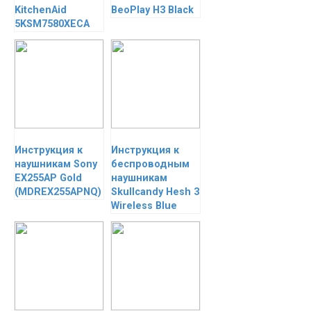
KitchenAid
BeoPlay H3 Black
5KSM7580XECA
Инструкция к
Инструкция к
наушникам Sony
беспроводным
EX255AP Gold
наушникам
(MDREX255APNQ)
Skullcandy Hesh 3
Wireless Blue