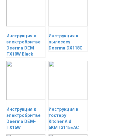
Инструкция к
Инструкция к
электробритве
пылесосу
Deerma DEM-
Deerma DX118C
TX10W Black
Инструкция к
Инструкция к
электробритве
тостеру
Deerma DEM-
KitchenAid
TX15W
5KMT3115EAC